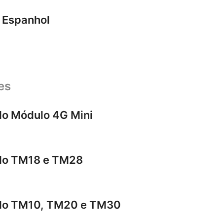
 Espanhol
es
do Módulo 4G Mini
 do TM18 e TM28
 do TM10, TM20 e TM30