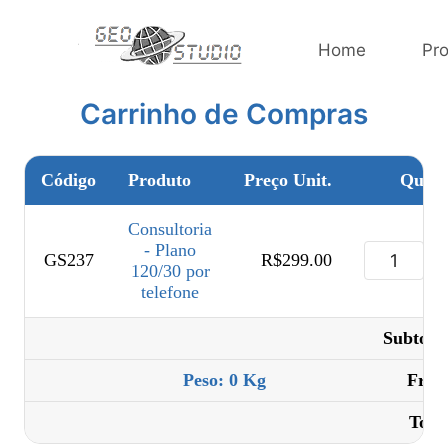
Home
Pr
Carrinho de Compras
Código
Produto
Preço Unit.
Quant
Consultoria
- Plano
GS237
R$299.00
120/30 por
telefone
Subtotal
Peso: 0 Kg
Frete
Total